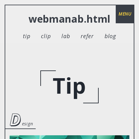
MENU
webmanab.html
tip
clip
lab
refer
blog
Tip
d
esign