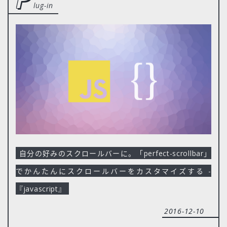
lug-in
自分の好みのスクロールバーに。「perfect-scrollbar」
でかんたんにスクロールバーをカスタマイズする -
『javascript』
2016-12-10