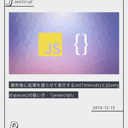
avaScript
数秒後に処理を遅らせて実行するsetTimeout()とjQuery
のqueue()の扱い方 -『javascript』
2016-12-15
p