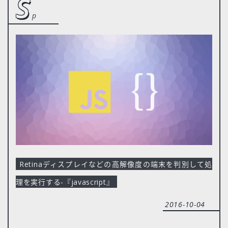
s
p
Retinaディスプレイなどの高解像度の端末を判別して処
理を実行する-『javascript』
2016-10-04