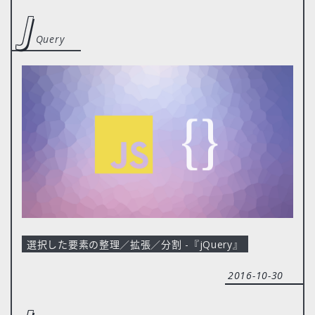
j
Query
選択した要素の整理／拡張／分割 -『jQuery』
2016-10-30