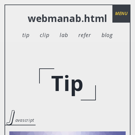
MENU
webmanab.html
tip
clip
lab
refer
blog
Tip
j
avascript