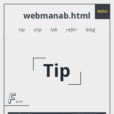
MENU
webmanab.html
tip
clip
lab
refer
blog
Tip
f
orm