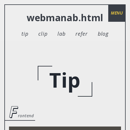
MENU
webmanab.html
tip
clip
lab
refer
blog
Tip
f
rontend